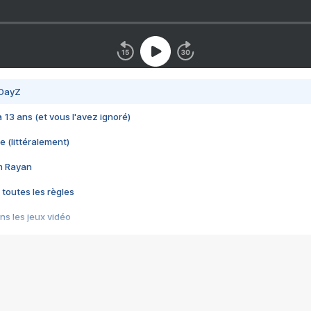
 DayZ
 a 13 ans (et vous l'avez ignoré)
e (littéralement)
im Rayan
 toutes les règles
s les jeux vidéo
us choquant de Rockstar ? - Le scandale BULLY
e plus moche de Steam
du RÊVE tourne au CAUCHEMAR