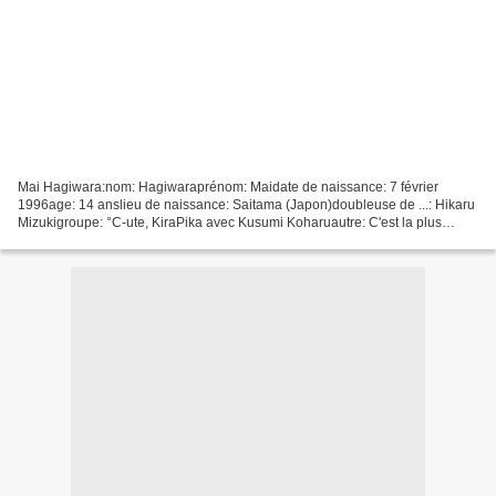
Mai Hagiwara:nom: Hagiwaraprénom: Maidate de naissance: 7 février
1996age: 14 anslieu de naissance: Saitama (Japon)doubleuse de ...: Hikaru
Mizukigroupe: °C-ute, KiraPika avec Kusumi Koharuautre: C'est la plus
jeune du groupe. photobook: