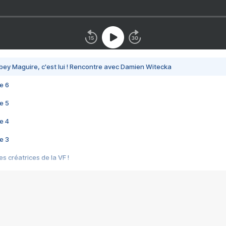
bey Maguire, c'est lui ! Rencontre avec Damien Witecka
e 6
e 5
e 4
e 3
s créatrices de la VF !
e 2
e 1
e Mektoub My Love arrive enfin ! Rencontre avec Shaïn Boumedine et Sal