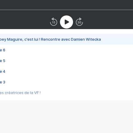
bey Maguire, c'est lui ! Rencontre avec Damien Witecka
e 6
e 5
e 4
e 3
s créatrices de la VF !
e 2
e 1
e Mektoub My Love arrive enfin ! Rencontre avec Shaïn Boumedine et Sal