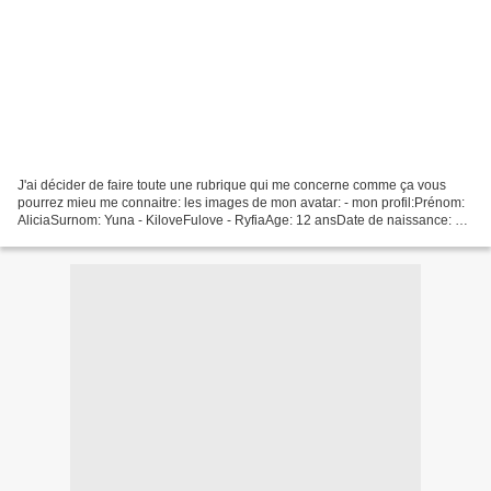
J'ai décider de faire toute une rubrique qui me concerne comme ça vous
pourrez mieu me connaitre: les images de mon avatar: - mon profil:Prénom:
AliciaSurnom: Yuna - KiloveFulove - RyfiaAge: 12 ansDate de naissance: 27
juillet 1998Nationalité: FrançaiseLieu...