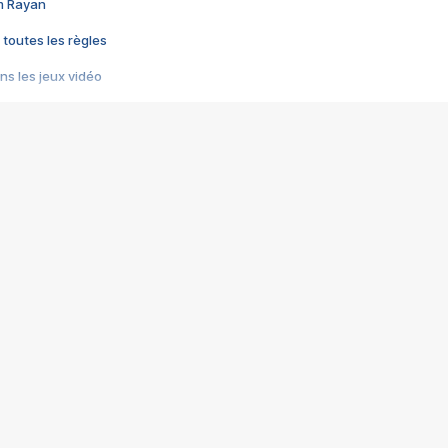
im Rayan
 toutes les règles
s les jeux vidéo
us choquant de Rockstar ? - Le scandale BULLY
e plus moche de Steam
du RÊVE tourne au CAUCHEMAR
pendant 8 heures
it… à tort
umiliés par un jeu vidéo
ire - Final Fantasy 8
ti un empire - Age of Empires
story DOFUS
tard, il crée l'un des pires jeux de tous les temps, MindsEye.