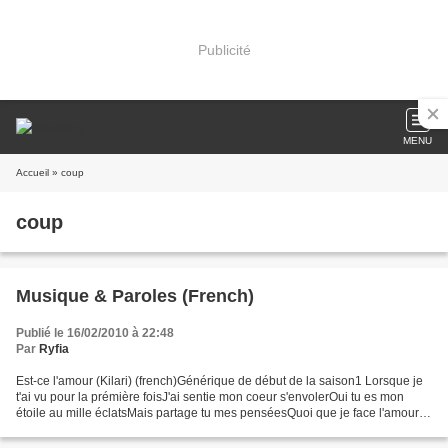
Publicité
MENU
Accueil
» coup
coup
Musique & Paroles (French)
Publié le 16/02/2010 à 22:48
Par
Ryfia
Est-ce l'amour (Kilari) (french)Générique de début de la saison1 Lorsque je
t'ai vu pour la prémière foisJ'ai sentie mon coeur s'envolerOui tu es mon
étoile au mille éclatsMais partage tu mes penséesQuoi que je face l'amour
envahit monCoeur et j'y met...