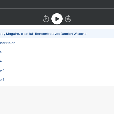
bey Maguire, c'est lui ! Rencontre avec Damien Witecka
pher Nolan
e 6
e 5
e 4
e 3
s créatrices de la VF !
e 2
e 1