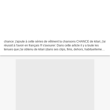
chance: j'ajoute à cette séries de vêtment la chansons CHANCE de kilari, j'ai
réussit à l'avoir en français !!! s'avourer: Dans cette article il y a toute les
tenues que j'ai obtenu de kilari (dans ses clips, fims, dehors, habituellement),
j'ai réussit...