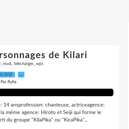
ersonnages de Kilari
,
,
,
9
mod
telecharger
wps
05.2010
…
Par Ryfia
e: 14 ansprofession: chanteuse, actriceagence:
 la même agence: Hiroto et Seiji qui forme le
rti du groupe "KilaPika" ou "KiraPika"...