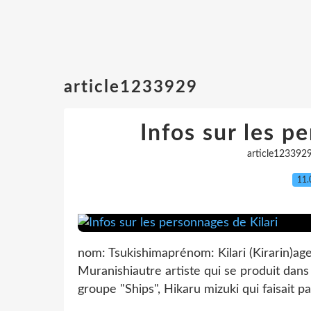
article1233929
Infos sur les p
article123392
11.
nom: Tsukishimaprénom: Kilari (Kirarin)ag
Muranishiautre artiste qui se produit dans
groupe "Ships", Hikaru mizuki qui faisait pa