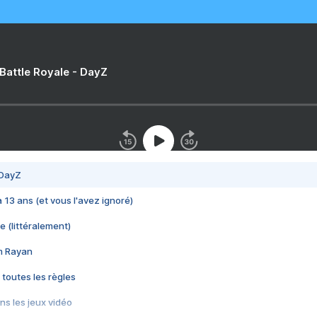
 Battle Royale - DayZ
 DayZ
 a 13 ans (et vous l'avez ignoré)
e (littéralement)
im Rayan
 toutes les règles
s les jeux vidéo