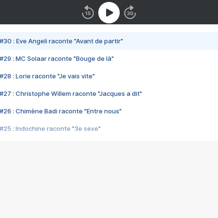
#30 : Eve Angeli raconte "Avant de partir"
#29 : MC Solaar raconte "Bouge de là"
28 : Lorie raconte "Je vais vite"
#27 : Christophe Willem raconte "Jacques a dit"
#26 : Chimène Badi raconte "Entre nous"
#25 : Indochine raconte "3e sexe"
#24 : Zaho raconte "C'est chelou"
#23 : Patrick Bruel raconte "Au café des délices"
#22 : Kyo raconte "Le chemin"
#21 : Nolwenn Leroy raconte "Cassé"
#20 : Patrick Hernandez raconte "Born to be alive"