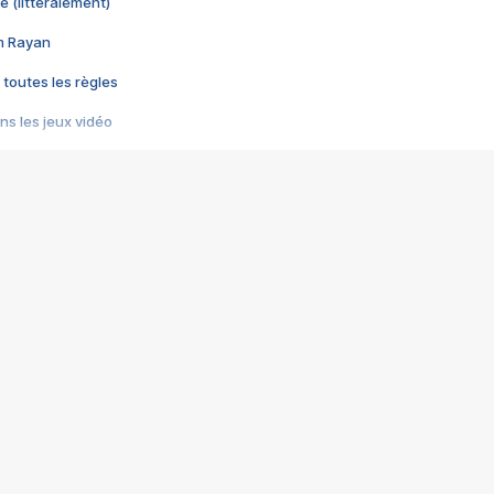
e (littéralement)
im Rayan
 toutes les règles
s les jeux vidéo
us choquant de Rockstar ? - Le scandale BULLY
e plus moche de Steam
du RÊVE tourne au CAUCHEMAR
pendant 8 heures
it… à tort
umiliés par un jeu vidéo
ire - Final Fantasy 8
ti un empire - Age of Empires
story DOFUS