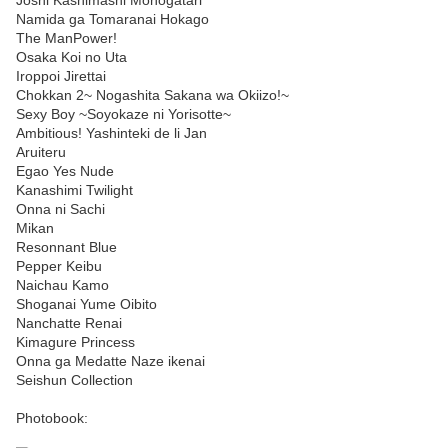
Joshi Kashimashi Monogatari
Namida ga Tomaranai Hokago
The ManPower!
Osaka Koi no Uta
Iroppoi Jirettai
Chokkan 2~ Nogashita Sakana wa Okiizo!~
Sexy Boy ~Soyokaze ni Yorisotte~
Ambitious! Yashinteki de li Jan
Aruiteru
Egao Yes Nude
Kanashimi Twilight
Onna ni Sachi
Mikan
Resonnant Blue
Pepper Keibu
Naichau Kamo
Shoganai Yume Oibito
Nanchatte Renai
Kimagure Princess
Onna ga Medatte Naze ikenai
Seishun Collection
Photobook: