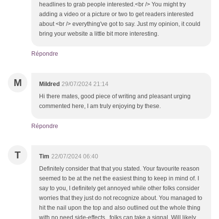
headlines to grab people interested.<br /> You might try
adding a video or a picture or two to get readers interested
about <br /> everything've got to say. Just my opinion, it could
bring your website a little bit more interesting.
Répondre
M
Mildred
29/07/2024 21:14
Hi there mates, good piece of writing and pleasant urging
commented here, I am truly enjoying by these.
Répondre
T
Tim
22/07/2024 06:40
Definitely consider that that you stated. Your favourite reason
seemed to be at the net the easiest thing to keep in mind of. I
say to you, I definitely get annoyed while other folks consider
worries that they just do not recognize about. You managed to
hit the nail upon the top and also outlined out the whole thing
with no need side-effects , folks can take a signal. Will likely