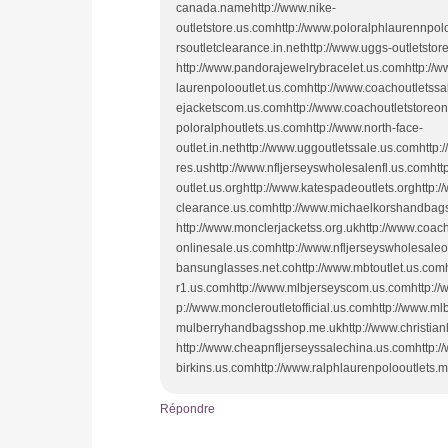
canada.namehttp://www.nike-
outletstore.us.comhttp://www.poloralphlaurennpo
rsoutletclearance.in.nethttp://www.uggs-outletsto
http://www.pandorajewelrybracelet.us.comhttp://ww
laurenpolooutlet.us.comhttp://www.coachoutletss
ejacketscom.us.comhttp://www.coachoutletstoreonli
poloralphoutlets.us.comhttp://www.north-face-
outlet.in.nethttp://www.uggoutletssale.us.comhttp
res.ushttp://www.nfljerseyswholesalenfl.us.comh
outlet.us.orghttp://www.katespadeoutlets.orghttp:
clearance.us.comhttp://www.michaelkorshandbagss
http://www.monclerjacketss.org.ukhttp://www.coach
onlinesale.us.comhttp://www.nfljerseyswholesaleo
bansunglasses.net.cohttp://www.mbtoutlet.us.com
r1.us.comhttp://www.mlbjerseyscom.us.comhttp://w
p://www.moncleroutletofficial.us.comhttp://www.ml
mulberryhandbagsshop.me.ukhttp://www.christian
http://www.cheapnfljerseyssalechina.us.comhttp:
birkins.us.comhttp://www.ralphlaurenpolooutlets
Répondre