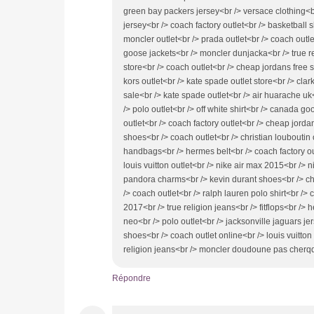
green bay packers jersey<br /> versace clothing<b
jersey<br /> coach factory outlet<br /> basketball 
moncler outlet<br /> prada outlet<br /> coach outl
goose jackets<br /> moncler dunjacka<br /> true re
store<br /> coach outlet<br /> cheap jordans free s
kors outlet<br /> kate spade outlet store<br /> c
sale<br /> kate spade outlet<br /> air huarache uk<
/> polo outlet<br /> off white shirt<br /> canada g
outlet<br /> coach factory outlet<br /> cheap jord
shoes<br /> coach outlet<br /> christian louboutin ou
handbags<br /> hermes belt<br /> coach factory ou
louis vuitton outlet<br /> nike air max 2015<br /> ni
pandora charms<br /> kevin durant shoes<br /> ch
/> coach outlet<br /> ralph lauren polo shirt<br />
2017<br /> true religion jeans<br /> fitflops<br />
neo<br /> polo outlet<br /> jacksonville jaguars je
shoes<br /> coach outlet online<br /> louis vuitto
religion jeans<br /> moncler doudoune pas cherq
Répondre