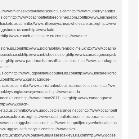
tp://www.michaelkorsoutletdiscount.us.comhttp://www.mulberryhandba
us.comhttp://www.coachoutletstoreonlines.com.cohttp://www.michaelko
tjackets.us.comhttp://www.nfljerseyscheapwholesale.us.orghttp://www.
tuggsboots.us.comhttp://www.kate-
http://www.coach-outletstore.eu.comhttp://www.true-
nstore.us.comhttp://www.poloralphlaurenpolo.me.ukhttp://www.coacho
assesuk.co.ukhttp://www.mbtshoes.us.orghttp://www.canadagoosejack
.us.orghttp://www.pandoracharmsofficials.us.comhttp://www.canadagoo
outlet-
.us.comhttp://www.uggsoutletuggoutlet.us.comhttp://www.michaelkorso
.us.comhttp://www.canadagoose-
nces.us.comhttp://www.christianlouboutinstoreoutlet.us.comhttp://ww
w.oakleysunglasseseyewear.ushttp://www.canada-
arance.us.comhttp://www.airmax2017.us.orghttp://www.canadagoose-
ttp://www.coach-
letad.us.comhttp://www.uggoutletclearance.net.cohttp://www.coachoutl
lassesactive.us.orghttp://www.coachoutletstoreonlineclearance.us.co
://www.outletuggshoes.us.comhttp://www.cheapnfljerseyswholesalee.us
www.uggsoutletfactory.us.comhttp://www.asics-
s.org.ukhttp://www.oakleysunglassesoakleys.us.comhttp://www.goose