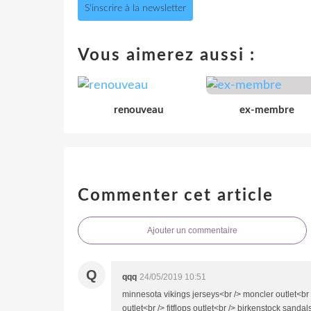
S'inscrire à la newsletter
Vous aimerez aussi :
renouveau
ex-membre
Commenter cet article
Ajouter un commentaire
Q
qqq
24/05/2019 10:51
minnesota vikings jerseys<br /> moncler outlet<br 
outlet<br /> fitflops outlet<br /> birkenstock sanda