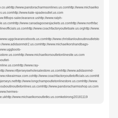
lo.co.ukhttp://www.pandoracharmsonlines.us.comhttp://www.michaelko
res.us.comhttp://www.kate-spadeoutlet.us.com
w.fitflops-saleclearance.ushttp://www.ralph-
ale.us.comhttp://www.canadagoosesjackets.us.comhttp://www.northfac
neofficials.us.comhttp://www.coachfactoryoutletsale.us.orghttp://www.
://www.uggclearanceboots.us.comhttp://www.christianlouboutinoutletsto
ttp://www.adidasnmdr2.us.comhttp://www.michaelkorshandbags-
//www.uggboots-
tore.us.comhttp://www.michaelkorsoutletonlinesite.us.com
outlet-
nline.us.comhttp://www.ray-
http://www.nfljerseyswholesalestore.us.comhttp://www.adidasnmd-
ww.nikeairmax.com.cohttp://www.coachfactoryoutletofficials.us.comhtt
bjerseys.nethttp://www.longchampoutletonlinestore.us.comhttp://www.
louboutinoutletonlines.us.comhttp://www.pandoracharmsshop.us.com
//www.hermes-
.me.ukhttp://www.michaelkorsoutletks.us.comkebirong20181119