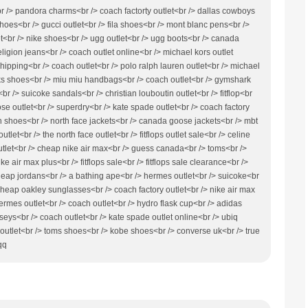
r /> pandora charms<br /> coach factorty outlet<br /> dallas cowboys
shoes<br /> gucci outlet<br /> fila shoes<br /> mont blanc pens<br />
et<br /> nike shoes<br /> ugg outlet<br /> ugg boots<br /> canada
ligion jeans<br /> coach outlet online<br /> michael kors outlet
hipping<br /> coach outlet<br /> polo ralph lauren outlet<br /> michael
larks shoes<br /> miu miu handbags<br /> coach outlet<br /> gymshark
br /> suicoke sandals<br /> christian louboutin outlet<br /> fitflop<br
oose outlet<br /> superdry<br /> kate spade outlet<br /> coach factory
an shoes<br /> north face jackets<br /> canada goose jackets<br /> mbt
tlet<br /> the north face outlet<br /> fitflops outlet sale<br /> celine
tlet<br /> cheap nike air max<br /> guess canada<br /> toms<br />
ke air max plus<br /> fitflops sale<br /> fitflops sale clearance<br />
eap jordans<br /> a bathing ape<br /> hermes outlet<br /> suicoke<br
 cheap oakley sunglasses<br /> coach factory outlet<br /> nike air max
 hermes outlet<br /> coach outlet<br /> hydro flask cup<br /> adidas
rseys<br /> coach outlet<br /> kate spade outlet online<br /> ubiq
n outlet<br /> toms shoes<br /> kobe shoes<br /> converse uk<br /> true
qq