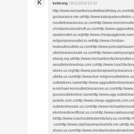
K
kebirong
19/11/2018 02:32
http://www.michaelkorsoutletblackfriday.us.comht
gsclearance.me.ukhttp://www.katespadeoutletinc.
rsoutletclearancea.us.comhttp://www.moncleroutle
christianlouboutinoff.us.comhttp://www.uggsoutle
spadeoutlet.us.orghttp://www.cheapuggboots.name
religionjeansoutlet.in.nethttp://www.christian-
louboutinoutlets.us.comhttp://www.poloralphlaure
utletclearancesale.us.comhttp://www.oakleysungl
etsorg.org.ukhttp://www.michaelkorsfactoryoutlet
seoutletonlineshop.com.cohttp://www.coachfactory
stores.us.orghttp://www.pandorajewelryclearance
utletla.us.comhttp://www.true-religionoutletstore
outletstores.namehttp://www.uggoutletonlinecleara
w.michael-korsoutletclearances.us.comhttp://ww
gooseoutletonline.namehttp://www.ugg-outletcle
jackets.com.cohttp://www.cheap-uggboots.com.coh
outletonlinesale.us.comhttp://www.michaelkorsout
etonlinestoreofficial.us.comhttp://www.oakleysung
mhttp://www.coachoutletsstorefactory.us.comhttp
.comhttp://www.ralphlaurenpoloshirts.me.ukhttp://
shoes.us.comhttp://www.christianlouboutinukshoe