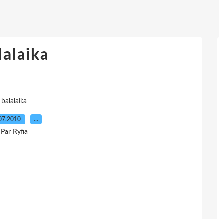
lalaika
balalaika
07.2010
…
Par Ryfia