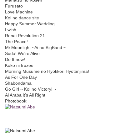
Manatsu no Kosen
Furusato
Love Machine
Koi no dance site
Happy Summer Wedding
I wish
Renai Revolution 21
The Peace!
Mr.Moonlight ~Ai no BigBand ~
Soda! We're Alive
Do It now!
Koko ni Iruzee
Morning Musume no Hyokkori Hyotanjima!
As For One Day
Shabondama
Go Girl ~ Koi no Victory! ~
Ai Araba it's All Right
Photobook: