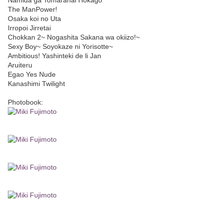
Namida ga Tomaranai Hokago
The ManPower!
Osaka koi no Uta
Irropoi Jirretai
Chokkan 2~ Nogashita Sakana wa okiizo!~
Sexy Boy~ Soyokaze ni Yorisotte~
Ambitious! Yashinteki de li Jan
Aruiteru
Egao Yes Nude
Kanashimi Twilight
Photobook: