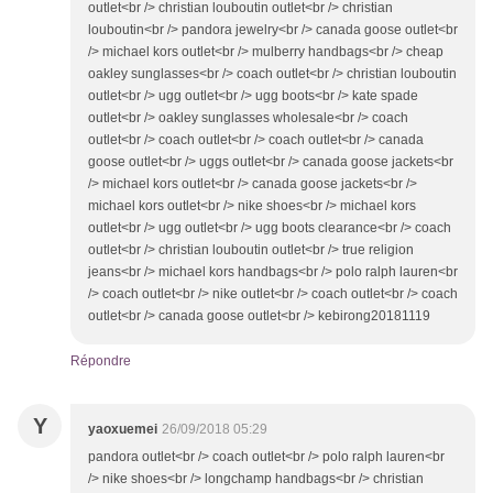
outlet<br /> christian louboutin outlet<br /> christian
louboutin<br /> pandora jewelry<br /> canada goose outlet<br
/> michael kors outlet<br /> mulberry handbags<br /> cheap
oakley sunglasses<br /> coach outlet<br /> christian louboutin
outlet<br /> ugg outlet<br /> ugg boots<br /> kate spade
outlet<br /> oakley sunglasses wholesale<br /> coach
outlet<br /> coach outlet<br /> coach outlet<br /> canada
goose outlet<br /> uggs outlet<br /> canada goose jackets<br
/> michael kors outlet<br /> canada goose jackets<br />
michael kors outlet<br /> nike shoes<br /> michael kors
outlet<br /> ugg outlet<br /> ugg boots clearance<br /> coach
outlet<br /> christian louboutin outlet<br /> true religion
jeans<br /> michael kors handbags<br /> polo ralph lauren<br
/> coach outlet<br /> nike outlet<br /> coach outlet<br /> coach
outlet<br /> canada goose outlet<br /> kebirong20181119
Répondre
Y
yaoxuemei
26/09/2018 05:29
pandora outlet<br /> coach outlet<br /> polo ralph lauren<br
/> nike shoes<br /> longchamp handbags<br /> christian