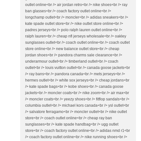
outlet online<br /> air jordan retro<br /> nike shoes<br /> ray
ban glasses<br /> coach factory outlet online<br />
longchamp outlet<br /> moncler<br /> adidas sneakers<br />
kate spade outlet store<br /> nike outlet store online<br />
padres jerseys<br /> polo ralph lauren outlet online<br />
ralph lauren<br /> cheap nfl jerseys wholesale<br /> oakley
sunglasses outlet<br /> coach outlet online<br /> coach outlet
store online<br /> new balance outlet store<br /> cheap
jordan shoes<br /> pandora charms sale clearance<br />
underarmour outlet<br /> timberland outlet<br /> coach
outlet<br /> louis vuitton outlet<br /> canada goose jackets<br
/> ray bans<br /> pandora canada<br /> mets jerseys<br />
hermes outlet<br /> white sox jerseys<br /> cheap jordans<br
/> kate spade bags<br /> kobe shoes<br /> canada goose
jackets<br /> moncler coats<br /> nike zoom<br /> air max<br
/> moncler coats<br /> yeezy shoes<br /> fitflop sandals<br />
columbia outlet<br /> michael kors canada<br /> ysl outlet<br
/> salvatore ferragamo<br /> moncler outlet<br /> nike outlet
store<br /> coach outlet online<br /> cheap ray ban
sunglasses<br /> kate spade handbag<br /> ugg outlet
store<br /> coach factory outlet online<br /> adidas nmd r1<br
/> coach factory outlet online<br /> nike running shoes<br />