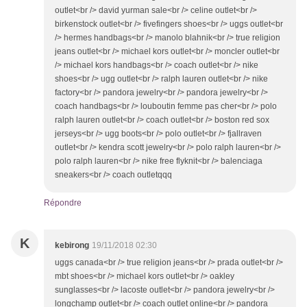
outlet<br /> david yurman sale<br /> celine outlet<br />
birkenstock outlet<br /> fivefingers shoes<br /> uggs outlet<br
/> hermes handbags<br /> manolo blahnik<br /> true religion
jeans outlet<br /> michael kors outlet<br /> moncler outlet<br
/> michael kors handbags<br /> coach outlet<br /> nike
shoes<br /> ugg outlet<br /> ralph lauren outlet<br /> nike
factory<br /> pandora jewelry<br /> pandora jewelry<br />
coach handbags<br /> louboutin femme pas cher<br /> polo
ralph lauren outlet<br /> coach outlet<br /> boston red sox
jerseys<br /> ugg boots<br /> polo outlet<br /> fjallraven
outlet<br /> kendra scott jewelry<br /> polo ralph lauren<br />
polo ralph lauren<br /> nike free flyknit<br /> balenciaga
sneakers<br /> coach outletqqq
Répondre
K
kebirong
19/11/2018 02:30
uggs canada<br /> true religion jeans<br /> prada outlet<br />
mbt shoes<br /> michael kors outlet<br /> oakley
sunglasses<br /> lacoste outlet<br /> pandora jewelry<br />
longchamp outlet<br /> coach outlet online<br /> pandora