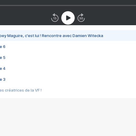
bey Maguire, c'est lui ! Rencontre avec Damien Witecka
e 6
e 5
e 4
e 3
s créatrices de la VF !
e 2
e 1
e Mektoub My Love arrive enfin ! Rencontre avec Shaïn Boumedine et Sal
i : après Toni en famille