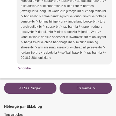
kors outlet<br /> supra<br /> fossil<br /> adidas trainers<br />
nike air<br /> nike shoes<br /> nike air<br /> hermes
jewelry<br /> belgium world cup jerseys<br /> cheap toms<br
/> hogan<br /> chloe handbags<br /> louboutin<br /> bottega
veneta<br /> tommy hilfiger<br /> timberland boots<br /> tory
burch outlet<br /> supra<br /> ray ban<br /> aaron rodgers
jersey<br /> dansko<br /> nike shoes<br /> jordan 2<br />
kobe 10<br /> dansko shoes<br /> swarovski<br /> oakley<br
/> babyliss<br /> chloe handbags<br /> mizuno running
shoes<br /> armani sunglasses<br /> cheap nfl jerseys<br />
jordan 3s<br /> reebok<br /> softball bats<br /> ray ban<br />
2018.7.28chenlixiang
Répondre
< Risa Niigaki
Eri Kamei >
Hébergé par Eklablog
Top articles