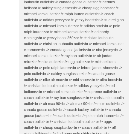
louboutin outlet<br /> canada goose outlet<br /> hermes
belts<br /> oakley sunglasses<br /> cheap ugg boots<br />
michael kors outlet<br /> ralph lauren outlet<br /> coach
outlet<br /> adidas yeezy<br /> yeezy boost<br /> true religion
outlet<br /> michael kors outlet<br /> adidas nmd<br /> polo
ralph lauren<br /> michael kors outlet<br /> ed hardy
clothing<br /> yeezy boost 350<br /> christian louboutin
outlet<br /> christian louboutin outlet<br /> michael kors outlet
clearance<br /> canada goose jackets<br /> nba jersey<br />
michael kors outlet<br /> ray ban outlet<br /> air jordan
retro<br /> nike outlet<br /> ugg outlet<br /> michael kors
outlet<br /> polo ralph lauren<br /> lebron james shoes<br />
polo outlet<br /> oakley sunglasses<br /> canada goose
outlet<br /> nike air max<br /> mbt shoes<br /> ultra boost<br
/> christian louboutin outlet<br /> adidas yeezy<br /> red
bottoms<br /> michael kors outlet<br /> supreme outlet<br />
coach outlet<br /> ray ban sunglasse<br /> christian louboutin
outlet<br /> air max 90<br /> air max 90<br /> mcm outlet<br />
canada goose outlet<br /> coach factory outlet<br /> canada
goose jackets<br /> coach outlet<br /> polo ralph lauren<br />
coach outlet<br /> christian louboutin outlet<br /> uggs
outlet<br /> cheap snapbacks<br /> coach outlet<br /> off
white clothing<br /> fred perry polo shirts<br /> clarks