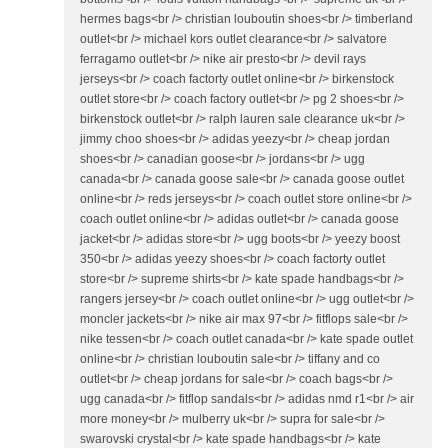
hermes bags<br /> christian louboutin shoes<br /> timberland
outlet<br /> michael kors outlet clearance<br /> salvatore
ferragamo outlet<br /> nike air presto<br /> devil rays
jerseys<br /> coach factorty outlet online<br /> birkenstock
outlet store<br /> coach factory outlet<br /> pg 2 shoes<br />
birkenstock outlet<br /> ralph lauren sale clearance uk<br />
jimmy choo shoes<br /> adidas yeezy<br /> cheap jordan
shoes<br /> canadian goose<br /> jordans<br /> ugg
canada<br /> canada goose sale<br /> canada goose outlet
online<br /> reds jerseys<br /> coach outlet store online<br />
coach outlet online<br /> adidas outlet<br /> canada goose
jacket<br /> adidas store<br /> ugg boots<br /> yeezy boost
350<br /> adidas yeezy shoes<br /> coach factorty outlet
store<br /> supreme shirts<br /> kate spade handbags<br />
rangers jersey<br /> coach outlet online<br /> ugg outlet<br />
moncler jackets<br /> nike air max 97<br /> fitflops sale<br />
nike tessen<br /> coach outlet canada<br /> kate spade outlet
online<br /> christian louboutin sale<br /> tiffany and co
outlet<br /> cheap jordans for sale<br /> coach bags<br />
ugg canada<br /> fitflop sandals<br /> adidas nmd r1<br /> air
more money<br /> mulberry uk<br /> supra for sale<br />
swarovski crystal<br /> kate spade handbags<br /> kate