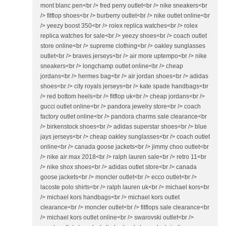
mont blanc pen<br /> fred perry outlet<br /> nike sneakers<br
/> fitflop shoes<br /> burberry outlet<br /> nike outlet online<br
/> yeezy boost 350<br /> rolex replica watches<br /> rolex
replica watches for sale<br /> yeezy shoes<br /> coach outlet
store online<br /> supreme clothing<br /> oakley sunglasses
outlet<br /> braves jerseys<br /> air more uptempo<br /> nike
sneakers<br /> longchamp outlet online<br /> cheap
jordans<br /> hermes bag<br /> air jordan shoes<br /> adidas
shoes<br /> city royals jerseys<br /> kate spade handbags<br
/> red bottom heels<br /> fitflop uk<br /> cheap jordans<br />
gucci outlet online<br /> pandora jewelry store<br /> coach
factory outlet online<br /> pandora charms sale clearance<br
/> birkenstock shoes<br /> adidas superstar shoes<br /> blue
jays jerseys<br /> cheap oakley sunglasses<br /> coach outlet
online<br /> canada goose jackets<br /> jimmy choo outlet<br
/> nike air max 2018<br /> ralph lauren sale<br /> retro 11<br
/> nike shox shoes<br /> adidas outlet store<br /> canada
goose jackets<br /> moncler outlet<br /> ecco outlet<br />
lacoste polo shirts<br /> ralph lauren uk<br /> michael kors<br
/> michael kors handbags<br /> michael kors outlet
clearance<br /> moncler outlet<br /> fitflops sale clearance<br
/> michael kors outlet online<br /> swarovski outlet<br />