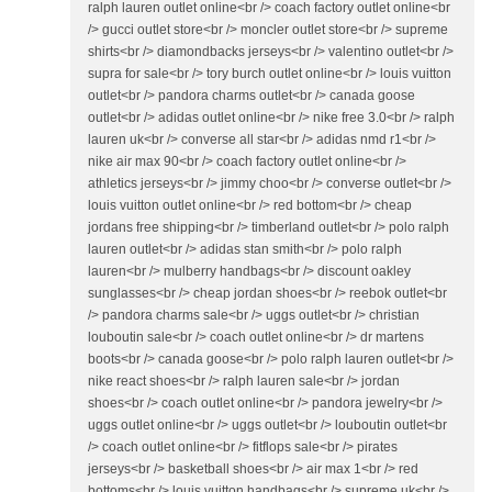
ralph lauren outlet online<br /> coach factory outlet online<br
/> gucci outlet store<br /> moncler outlet store<br /> supreme
shirts<br /> diamondbacks jerseys<br /> valentino outlet<br />
supra for sale<br /> tory burch outlet online<br /> louis vuitton
outlet<br /> pandora charms outlet<br /> canada goose
outlet<br /> adidas outlet online<br /> nike free 3.0<br /> ralph
lauren uk<br /> converse all star<br /> adidas nmd r1<br />
nike air max 90<br /> coach factory outlet online<br />
athletics jerseys<br /> jimmy choo<br /> converse outlet<br />
louis vuitton outlet online<br /> red bottom<br /> cheap
jordans free shipping<br /> timberland outlet<br /> polo ralph
lauren outlet<br /> adidas stan smith<br /> polo ralph
lauren<br /> mulberry handbags<br /> discount oakley
sunglasses<br /> cheap jordan shoes<br /> reebok outlet<br
/> pandora charms sale<br /> uggs outlet<br /> christian
louboutin sale<br /> coach outlet online<br /> dr martens
boots<br /> canada goose<br /> polo ralph lauren outlet<br />
nike react shoes<br /> ralph lauren sale<br /> jordan
shoes<br /> coach outlet online<br /> pandora jewelry<br />
uggs outlet online<br /> uggs outlet<br /> louboutin outlet<br
/> coach outlet online<br /> fitflops sale<br /> pirates
jerseys<br /> basketball shoes<br /> air max 1<br /> red
bottoms<br /> louis vuitton handbags<br /> supreme uk<br />