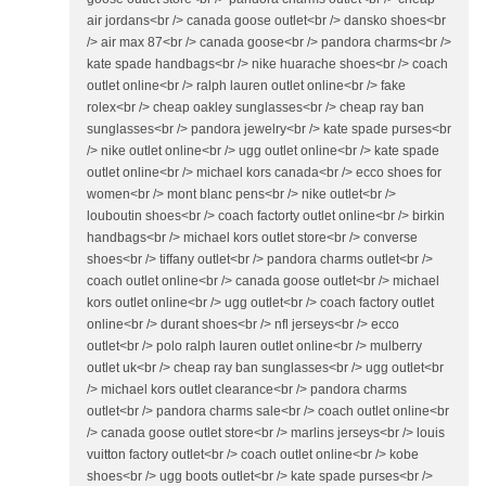
air jordans<br /> canada goose outlet<br /> dansko shoes<br
/> air max 87<br /> canada goose<br /> pandora charms<br />
kate spade handbags<br /> nike huarache shoes<br /> coach
outlet online<br /> ralph lauren outlet online<br /> fake
rolex<br /> cheap oakley sunglasses<br /> cheap ray ban
sunglasses<br /> pandora jewelry<br /> kate spade purses<br
/> nike outlet online<br /> ugg outlet online<br /> kate spade
outlet online<br /> michael kors canada<br /> ecco shoes for
women<br /> mont blanc pens<br /> nike outlet<br />
louboutin shoes<br /> coach factorty outlet online<br /> birkin
handbags<br /> michael kors outlet store<br /> converse
shoes<br /> tiffany outlet<br /> pandora charms outlet<br />
coach outlet online<br /> canada goose outlet<br /> michael
kors outlet online<br /> ugg outlet<br /> coach factory outlet
online<br /> durant shoes<br /> nfl jerseys<br /> ecco
outlet<br /> polo ralph lauren outlet online<br /> mulberry
outlet uk<br /> cheap ray ban sunglasses<br /> ugg outlet<br
/> michael kors outlet clearance<br /> pandora charms
outlet<br /> pandora charms sale<br /> coach outlet online<br
/> canada goose outlet store<br /> marlins jerseys<br /> louis
vuitton factory outlet<br /> coach outlet online<br /> kobe
shoes<br /> ugg boots outlet<br /> kate spade purses<br />