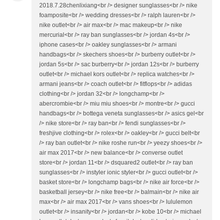
2018.7.28chenlixiang<br /> designer sunglasses<br /> nike
foamposite<br /> wedding dresses<br /> ralph lauren<br />
nike outlet<br /> air max<br /> mac makeup<br /> nike
mercurial<br /> ray ban sunglasses<br /> jordan 4s<br />
iphone cases<br /> oakley sunglasses<br /> armani
handbags<br /> skechers shoes<br /> burberry outlet<br />
jordan 5s<br /> sac burberry<br /> jordan 12s<br /> burberry
outlet<br /> michael kors outlet<br /> replica watches<br />
armani jeans<br /> coach outlet<br /> fitflops<br /> adidas
clothing<br /> jordan 32<br /> longchamp<br />
abercrombie<br /> miu miu shoes<br /> montre<br /> gucci
handbags<br /> bottega veneta sunglasses<br /> asics gel<br
/> nike store<br /> ray ban<br /> fendi sunglasses<br />
freshjive clothing<br /> rolex<br /> oakley<br /> gucci belt<br
/> ray ban outlet<br /> nike roshe run<br /> yeezy shoes<br />
air max 2017<br /> new balance<br /> converse outlet
store<br /> jordan 11<br /> dsquared2 outlet<br /> ray ban
sunglasses<br /> instyler ionic styler<br /> gucci outlet<br />
basket store<br /> longchamp bags<br /> nike air force<br />
basketball jersey<br /> nike free<br /> balmain<br /> nike air
max<br /> air max 2017<br /> vans shoes<br /> lululemon
outlet<br /> insanity<br /> jordan<br /> kobe 10<br /> michael