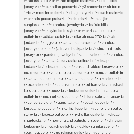
/> adidas shoes<br /> true religion outlet<br /> detroit lions
jerseys<br /> canadian goose<br /> y3 shoes<br /> air force
1<br /> moncler outlet<br /> nba jerseys<br /> coach outlet<br
/> canada goose parka<br /> miu miu<br /> maui jim
sunglasses<br /> pandora jewelry<br /> buffalo bills
jerseys<br /> instyler ionic styler<br /> christian louboutin
outlet<br /> adidas outlet<br /> nike air max 270<br /> air
jordan<br /> uggs<br /> coach outlet store<br /> pandora
jewelry outlet<br /> fjallraven backpack<br /> cincinnati reds
jersey<br /> pandora jewelry<br /> adidas shoe<br /> pandora
jewelry<br /> coach factory outlet online<br /> cheap
jordans<br /> cheap uggs<br /> oakland raiders jerseys<br />
mcm store<br /> valentino outlet store<br /> moncler outlet<br
/> coach outlet online<br /> coach outlet<br /> nike shoes<br
/> ecco shoes<br /> adidas nmd<br /> ed hardy<br /> michael
kors outlet<br /> uggs<br /> louboutin outlet<br /> pandora
outlet<br /> michael kors outlet<br /> fitflops sale clearance<br
/> converse uk<br /> uggs italia<br /> coach outlet<br />
ferragamo outlet<br /> nike flip-flops<br /> true religion outlet
store<br /> lacoste outlet<br /> hydro flask sale<br /> cheap
snapbacks<br /> new england patriots jerseys<br /> christian
louboutin<br /> coach outlet<br /> oakley sunglasses<br />
coach outlet<br /> true religion outlet<br /> true religion