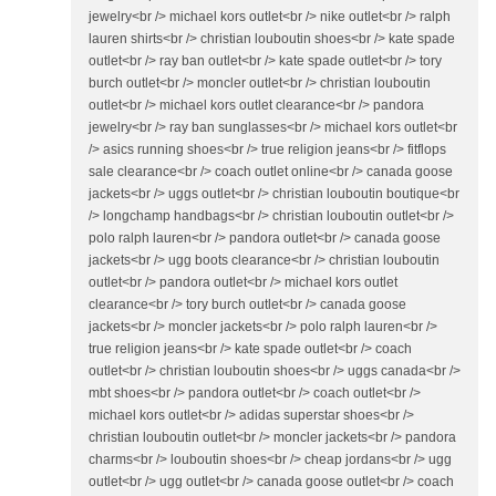
jewelry<br /> michael kors outlet<br /> nike outlet<br /> ralph
lauren shirts<br /> christian louboutin shoes<br /> kate spade
outlet<br /> ray ban outlet<br /> kate spade outlet<br /> tory
burch outlet<br /> moncler outlet<br /> christian louboutin
outlet<br /> michael kors outlet clearance<br /> pandora
jewelry<br /> ray ban sunglasses<br /> michael kors outlet<br
/> asics running shoes<br /> true religion jeans<br /> fitflops
sale clearance<br /> coach outlet online<br /> canada goose
jackets<br /> uggs outlet<br /> christian louboutin boutique<br
/> longchamp handbags<br /> christian louboutin outlet<br />
polo ralph lauren<br /> pandora outlet<br /> canada goose
jackets<br /> ugg boots clearance<br /> christian louboutin
outlet<br /> pandora outlet<br /> michael kors outlet
clearance<br /> tory burch outlet<br /> canada goose
jackets<br /> moncler jackets<br /> polo ralph lauren<br />
true religion jeans<br /> kate spade outlet<br /> coach
outlet<br /> christian louboutin shoes<br /> uggs canada<br />
mbt shoes<br /> pandora outlet<br /> coach outlet<br />
michael kors outlet<br /> adidas superstar shoes<br />
christian louboutin outlet<br /> moncler jackets<br /> pandora
charms<br /> louboutin shoes<br /> cheap jordans<br /> ugg
outlet<br /> ugg outlet<br /> canada goose outlet<br /> coach