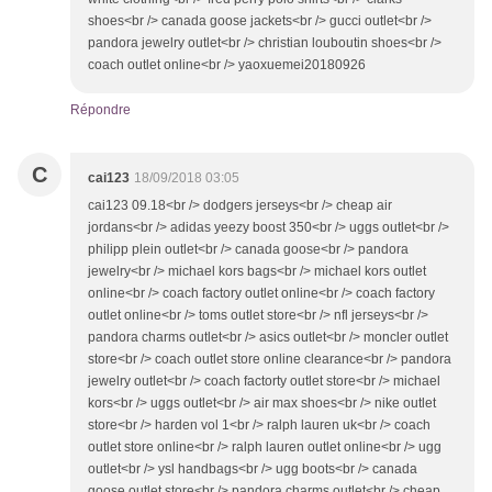
shoes<br /> canada goose jackets<br /> gucci outlet<br />
pandora jewelry outlet<br /> christian louboutin shoes<br />
coach outlet online<br /> yaoxuemei20180926
Répondre
C
cai123
18/09/2018 03:05
cai123 09.18<br /> dodgers jerseys<br /> cheap air
jordans<br /> adidas yeezy boost 350<br /> uggs outlet<br />
philipp plein outlet<br /> canada goose<br /> pandora
jewelry<br /> michael kors bags<br /> michael kors outlet
online<br /> coach factory outlet online<br /> coach factory
outlet online<br /> toms outlet store<br /> nfl jerseys<br />
pandora charms outlet<br /> asics outlet<br /> moncler outlet
store<br /> coach outlet store online clearance<br /> pandora
jewelry outlet<br /> coach factorty outlet store<br /> michael
kors<br /> uggs outlet<br /> air max shoes<br /> nike outlet
store<br /> harden vol 1<br /> ralph lauren uk<br /> coach
outlet store online<br /> ralph lauren outlet online<br /> ugg
outlet<br /> ysl handbags<br /> ugg boots<br /> canada
goose outlet store<br /> pandora charms outlet<br /> cheap