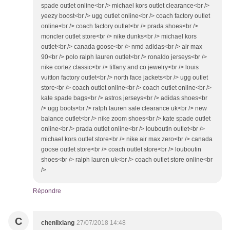
spade outlet online<br /> michael kors outlet clearance<br />
yeezy boost<br /> ugg outlet online<br /> coach factory outlet
online<br /> coach factory outlet<br /> prada shoes<br />
moncler outlet store<br /> nike dunks<br /> michael kors
outlet<br /> canada goose<br /> nmd adidas<br /> air max
90<br /> polo ralph lauren outlet<br /> ronaldo jerseys<br />
nike cortez classic<br /> tiffany and co jewelry<br /> louis
vuitton factory outlet<br /> north face jackets<br /> ugg outlet
store<br /> coach outlet online<br /> coach outlet online<br />
kate spade bags<br /> astros jerseys<br /> adidas shoes<br
/> ugg boots<br /> ralph lauren sale clearance uk<br /> new
balance outlet<br /> nike zoom shoes<br /> kate spade outlet
online<br /> prada outlet online<br /> louboutin outlet<br />
michael kors outlet store<br /> nike air max zero<br /> canada
goose outlet store<br /> coach outlet store<br /> louboutin
shoes<br /> ralph lauren uk<br /> coach outlet store online<br
/>
Répondre
C
chenlixiang
27/07/2018 14:48