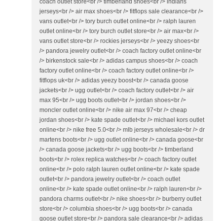
coach outlet store<br /> timberland shoes<br /> indians
jerseys<br /> air max shoes<br /> fitflops sale clearance<br />
vans outlet<br /> tory burch outlet online<br /> ralph lauren
outlet online<br /> tory burch outlet store<br /> air max<br />
vans outlet store<br /> rockies jerseys<br /> yeezy shoes<br
/> pandora jewelry outlet<br /> coach factory outlet online<br
/> birkenstock sale<br /> adidas campus shoes<br /> coach
factory outlet online<br /> coach factory outlet online<br />
fitflops uk<br /> adidas yeezy boost<br /> canada goose
jackets<br /> ugg outlet<br /> coach factory outlet<br /> air
max 95<br /> ugg boots outlet<br /> jordan shoes<br />
moncler outlet online<br /> nike air max 97<br /> cheap
jordan shoes<br /> kate spade outlet<br /> michael kors outlet
online<br /> nike free 5.0<br /> mlb jerseys wholesale<br /> dr
martens boots<br /> ugg outlet online<br /> canada goose<br
/> canada goose jackets<br /> ugg boots<br /> timberland
boots<br /> rolex replica watches<br /> coach factory outlet
online<br /> polo ralph lauren outlet online<br /> kate spade
outlet<br /> pandora jewelry outlet<br /> coach outlet
online<br /> kate spade outlet online<br /> ralph lauren<br />
pandora charms outlet<br /> nike shoes<br /> burberry outlet
store<br /> columbia shoes<br /> ugg boots<br /> canada
goose outlet store<br /> pandora sale clearance<br /> adidas