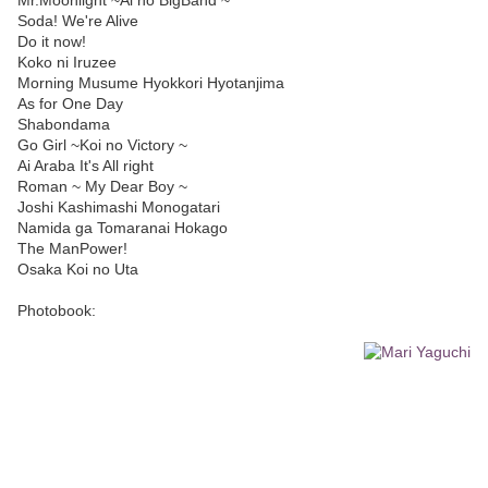
Mr.Moonlight ~Ai no BigBand ~
Soda! We're Alive
Do it now!
Koko ni Iruzee
Morning Musume Hyokkori Hyotanjima
As for One Day
Shabondama
Go Girl ~Koi no Victory ~
Ai Araba It's All right
Roman ~ My Dear Boy ~
Joshi Kashimashi Monogatari
Namida ga Tomaranai Hokago
The ManPower!
Osaka Koi no Uta
Photobook: