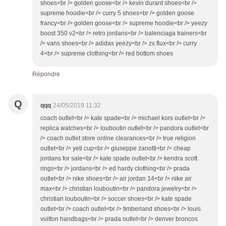
shoes<br /> golden goose<br /> kevin durant shoes<br />
supreme hoodie<br /> curry 5 shoes<br /> golden goose
francy<br /> golden goose<br /> supreme hoodie<br /> yeezy
boost 350 v2<br /> retro jordans<br /> balenciaga trainers<br
/> vans shoes<br /> adidas yeezy<br /> zx flux<br /> curry
4<br /> supreme clothing<br /> red bottom shoes
Répondre
Q
qqq
24/05/2019 11:32
coach outlet<br /> kate spade<br /> michael kors outlet<br />
replica watches<br /> louboutin outlet<br /> pandora outlet<br
/> coach outlet store online clearances<br /> true religion
outlet<br /> yeti cup<br /> giuseppe zanotti<br /> cheap
jordans for sale<br /> kate spade outlet<br /> kendra scott
rings<br /> jordans<br /> ed hardy clothing<br /> prada
outlet<br /> nike shoes<br /> air jordan 14<br /> nike air
max<br /> christian louboutin<br /> pandora jewelry<br />
christian louboutin<br /> soccer shoes<br /> kate spade
outlet<br /> coach outlet<br /> timberland shoes<br /> louis
vuitton handbags<br /> prada outlet<br /> denver broncos