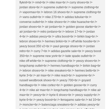
flyknit<br /> nmd<br /> nike max<br /> curry shoes<br />
jordan store<br /> supreme outlet<br /> supreme clothing<br
/> vapormax<br /> lebron 16 shoes<br /> supreme clothing<br
/> vans outlet<br /> nike 270<br /> adidas tubular<br />
converse outlet<br /> nike shoes<br /> nike huarache<br />
jordan shoes<br /> air jordan<br /> golden goose starter<br />
air jordan<br /> retro jordans<br /> lebron 17<br /> jordan
4<br /> adidas yeezy<br /> ultra boost<br /> birkin bag<br />
lebron shoes<br /> hermes birkin<br /> off white hoodie<br />
yeezy boost 350 v2<br /> paul george shoes<br /> jordan
retro<br /> curry 7<br /> adidas gazelle sale<br /> yeezy boost
350<br /> supreme new york<br /> kate spade outlet<br />
nike off white<br /> supreme clothing<br /> yeezy shoes<br />
longchamp outlet<br /> hermes handbags<br /> birkin bag<br
/> lebron shoes<br /> nike sneakers<br /> hermes belts<br />
kyrie 3<br /> air max<br /> nike react<br /> supreme<br />
russell westbrook shoes<br /> yeezy 700<br /> goyard
handbags<br /> nike cortez<br /> golden goose<br /> curry
4<br /> nike air max<br /> longchamp handbags<br /> nike air
max<br /> yeezy<br /> kyrie 6 shoes<br /> yeezy supply<br />
kyrie 6<br /> yeezy boost<br /> ferragamo sale<br /> kd 10<br
/> moncler<br /> balenciaga sneakers<br /> adidas yeezy<br