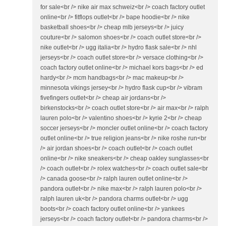
for sale<br /> nike air max schweiz<br /> coach factory outlet
online<br /> fitflops outlet<br /> bape hoodie<br /> nike
basketball shoes<br /> cheap mlb jerseys<br /> juicy
couture<br /> salomon shoes<br /> coach outlet store<br />
nike outlet<br /> ugg italia<br /> hydro flask sale<br /> nhl
jerseys<br /> coach outlet store<br /> versace clothing<br />
coach factory outlet online<br /> michael kors bags<br /> ed
hardy<br /> mcm handbags<br /> mac makeup<br />
minnesota vikings jersey<br /> hydro flask cup<br /> vibram
fivefingers outlet<br /> cheap air jordans<br />
birkenstocks<br /> coach outlet store<br /> air max<br /> ralph
lauren polo<br /> valentino shoes<br /> kyrie 2<br /> cheap
soccer jerseys<br /> moncler outlet online<br /> coach factory
outlet online<br /> true religion jeans<br /> nike roshe run<br
/> air jordan shoes<br /> coach outlet<br /> coach outlet
online<br /> nike sneakers<br /> cheap oakley sunglasses<br
/> coach outlet<br /> rolex watches<br /> coach outlet sale<br
/> canada goose<br /> ralph lauren outlet online<br />
pandora outlet<br /> nike max<br /> ralph lauren polo<br />
ralph lauren uk<br /> pandora charms outlet<br /> ugg
boots<br /> coach factory outlet online<br /> yankees
jerseys<br /> coach factory outlet<br /> pandora charms<br />