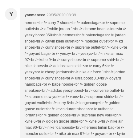
Y
yanmaneee
29/05/2020 08:39
hermes<br /> curry 7 shoes<br /> balenciaga<br /> supreme
outlet<br /> off white jordan 1<br /> chrome hearts store<br />
yeezy boost 350<br /> hermes<br /> balenciaga<br /> jordan
shoes<br /> calvin klein outlet<br /> moncler outlet<br /> kd
shoes<br /> curry shoes<br /> supreme outlet<br /> kyrie 6<br
/> goyard bags<br /> yeezy<br /> yeezys<br /> nike air max
97<br /> kobe 9<br /> curry shoes<br /> supreme shirt<br />
nike shoes<br /> adidas stan smith<br /> curry 6<br />
yeezy<br /> cheap jordans<br /> nike air force 1<br /> jordan
shoes<br /> curry shoes<br /> ultra boost 3.0<br /> goyard
handbags<br /> bape hoodie<br /> golden goose
sneakers<br /> adidas yeezy boost<br /> converse outlet<br
/> supreme new york<br /> vans<br /> supreme shirts<br />
goyard wallet<br /> curry 6<br /> longchamp<br /> golden
goose outlet<br /> kevin durant shoes<br /> authentic
jordans<br /> golden goose<br /> supreme new york<br />
kyrie 6<br /> golden goose slide<br /> kyrie 6<br /> nike air
max 90<br /> nike foamposite<br /> hermes birkin bag<br />
moncler outlet<br /> nike air max 97<br /> goyard<br /> kyrie