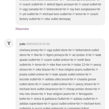
/> coach outlet<br /> detroit tigers jerseys<br /> cazal outlet<br
/> ugg canada<br /> birkenstock<br /> ray ban sunglasses<br
/> ysl outlet<br /> michael kors outlet<br /> toms<br /> coach
factory outlet<br /> nike outlet storeqqq
Répondre
Y
yolo
09/04/2019 03:49
chelsea jersey<br /> ugg outlet store<br /> birkenstock outlet
store<br /> fila<br /> tigers jerseys<br /> air jordan 3<br /> kate
spade outlet<br /> coach outlet online<br /> north face
outlet<br /> toms<br /> nike free run<br /> kobe 12<br /> yeezy
shoes<br /> nike blazer<br /> true religion jeans outlet<br />
prada outlet online<br /> kate spade outlet online<br />
lacoste outlet<br /> adidas ultra boost<br /> cnaada goose
outlet store<br /> coach outlet online<br /> yeezy shoes<br />
michael kors outlet clearance<br /> cheap jordan shoes<br />
miu miu shoes<br /> true religion jeans<br /> ferragamo
belts<br /> dolce & gabbana Outlet<br /> adidas outlet<br />
adidas superstars<br /> gucci outlet online<br /> michael kors
outlet<br /> gucci outlet online<br /> camisetas futbol