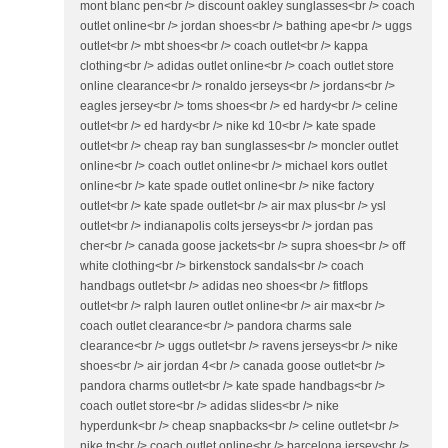
mont blanc pen<br /> discount oakley sunglasses<br /> coach
outlet online<br /> jordan shoes<br /> bathing ape<br /> uggs
outlet<br /> mbt shoes<br /> coach outlet<br /> kappa
clothing<br /> adidas outlet online<br /> coach outlet store
online clearance<br /> ronaldo jerseys<br /> jordans<br />
eagles jersey<br /> toms shoes<br /> ed hardy<br /> celine
outlet<br /> ed hardy<br /> nike kd 10<br /> kate spade
outlet<br /> cheap ray ban sunglasses<br /> moncler outlet
online<br /> coach outlet online<br /> michael kors outlet
online<br /> kate spade outlet online<br /> nike factory
outlet<br /> kate spade outlet<br /> air max plus<br /> ysl
outlet<br /> indianapolis colts jerseys<br /> jordan pas
cher<br /> canada goose jackets<br /> supra shoes<br /> off
white clothing<br /> birkenstock sandals<br /> coach
handbags outlet<br /> adidas neo shoes<br /> fitflops
outlet<br /> ralph lauren outlet online<br /> air max<br />
coach outlet clearance<br /> pandora charms sale
clearance<br /> uggs outlet<br /> ravens jerseys<br /> nike
shoes<br /> air jordan 4<br /> canada goose outlet<br />
pandora charms outlet<br /> kate spade handbags<br />
coach outlet store<br /> adidas slides<br /> nike
hyperdunk<br /> cheap snapbacks<br /> celine outlet<br />
nike tn<br /> coach outlet online<br /> barcelona jersey<br />