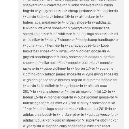
sneakers<br /> converse<br /> kobe sneakers<br /> birkin
bag<br /> yeezy shoes<br /> cheap jordans<br /> moncler<br
/> calvin klein<br /> lebron 16<br /> air jordan<br />
balenciaga sneakers<br /> jordan shoes<br /> adidas zx
flux<br /> off white shoes<br /> yeezys<br /> balenciaga
speed trainer<br /> off-white<br /> balenciaga shoes<br /> off
white nike<br /> curry 7 shoes<br /> longchamp handbags<br
/> curry 7<br /> hermes<br /> canada goose<br /> kobe
basketball shoes<br /> kyrie 5<br /> golden goose<br />
goyard handbags<br /> curry shoes<br /> adidas superstar
shoes<br /> nike outlet<br /> moncler outlet<br /> moncler
jackets<br /> bape clothing<br /> lebron 17<br /> supreme
clothing<br /> lebron james shoes<br /> kyrie irving shoes<br
/> golden goose<br /> hermes bag<br /> supreme hoodie<br
/> calvin klein outlet<br /> pg shoes<br /> nike air max
2017<br /> vans shoes<br /> nike air max<br /> kd 12<br />
lebron 15<br /> moncler coat<br /> outlet golden goose<br />
balenciaga<br /> air max 2017<br /> curry 7 shoes<br /> kd
11<br /> balenciaga sneakers<br /> nike air max 2018<br />
adidas ultra boost<br /> jordan retro<br /> adidas yeezy<br />
adidas tubular<br /> jordan shoes<br /> supreme clothing<br
/> yeezy<br /> stephen curry shoes<br /> nike epic react