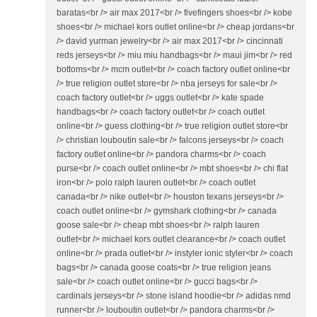
baratas<br /> air max 2017<br /> fivefingers shoes<br /> kobe
shoes<br /> michael kors outlet online<br /> cheap jordans<br
/> david yurman jewelry<br /> air max 2017<br /> cincinnati
reds jerseys<br /> miu miu handbags<br /> maui jim<br /> red
bottoms<br /> mcm outlet<br /> coach factory outlet online<br
/> true religion outlet store<br /> nba jerseys for sale<br />
coach factory outlet<br /> uggs outlet<br /> kate spade
handbags<br /> coach factory outlet<br /> coach outlet
online<br /> guess clothing<br /> true religion outlet store<br
/> christian louboutin sale<br /> falcons jerseys<br /> coach
factory outlet online<br /> pandora charms<br /> coach
purse<br /> coach outlet online<br /> mbt shoes<br /> chi flat
iron<br /> polo ralph lauren outlet<br /> coach outlet
canada<br /> nike outlet<br /> houston texans jerseys<br />
coach outlet online<br /> gymshark clothing<br /> canada
goose sale<br /> cheap mbt shoes<br /> ralph lauren
outlet<br /> michael kors outlet clearance<br /> coach outlet
online<br /> prada outlet<br /> instyler ionic styler<br /> coach
bags<br /> canada goose coats<br /> true religion jeans
sale<br /> coach outlet online<br /> gucci bags<br />
cardinals jerseys<br /> stone island hoodie<br /> adidas nmd
runner<br /> louboutin outlet<br /> pandora charms<br />