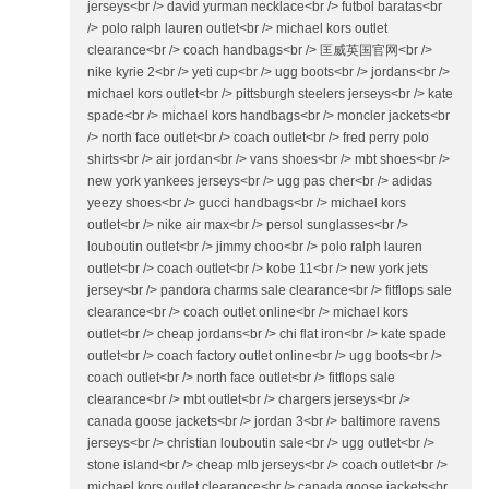
jerseys<br /> david yurman necklace<br /> futbol baratas<br
/> polo ralph lauren outlet<br /> michael kors outlet
clearance<br /> coach handbags<br /> 匡威英国官网<br />
nike kyrie 2<br /> yeti cup<br /> ugg boots<br /> jordans<br />
michael kors outlet<br /> pittsburgh steelers jerseys<br /> kate
spade<br /> michael kors handbags<br /> moncler jackets<br
/> north face outlet<br /> coach outlet<br /> fred perry polo
shirts<br /> air jordan<br /> vans shoes<br /> mbt shoes<br />
new york yankees jerseys<br /> ugg pas cher<br /> adidas
yeezy shoes<br /> gucci handbags<br /> michael kors
outlet<br /> nike air max<br /> persol sunglasses<br />
louboutin outlet<br /> jimmy choo<br /> polo ralph lauren
outlet<br /> coach outlet<br /> kobe 11<br /> new york jets
jersey<br /> pandora charms sale clearance<br /> fitflops sale
clearance<br /> coach outlet online<br /> michael kors
outlet<br /> cheap jordans<br /> chi flat iron<br /> kate spade
outlet<br /> coach factory outlet online<br /> ugg boots<br />
coach outlet<br /> north face outlet<br /> fitflops sale
clearance<br /> mbt outlet<br /> chargers jerseys<br />
canada goose jackets<br /> jordan 3<br /> baltimore ravens
jerseys<br /> christian louboutin sale<br /> ugg outlet<br />
stone island<br /> cheap mlb jerseys<br /> coach outlet<br />
michael kors outlet clearance<br /> canada goose jackets<br