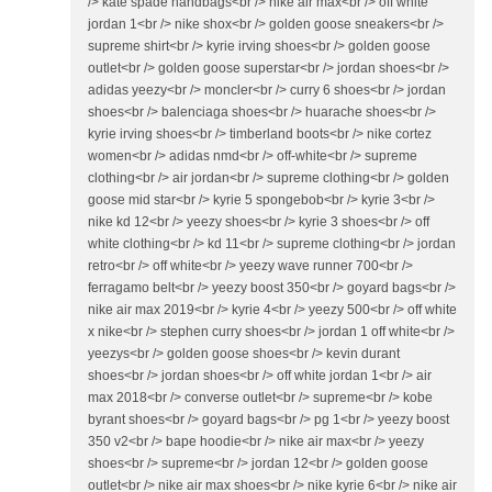
/> kate spade handbags<br /> nike air max<br /> off white
jordan 1<br /> nike shox<br /> golden goose sneakers<br />
supreme shirt<br /> kyrie irving shoes<br /> golden goose
outlet<br /> golden goose superstar<br /> jordan shoes<br />
adidas yeezy<br /> moncler<br /> curry 6 shoes<br /> jordan
shoes<br /> balenciaga shoes<br /> huarache shoes<br />
kyrie irving shoes<br /> timberland boots<br /> nike cortez
women<br /> adidas nmd<br /> off-white<br /> supreme
clothing<br /> air jordan<br /> supreme clothing<br /> golden
goose mid star<br /> kyrie 5 spongebob<br /> kyrie 3<br />
nike kd 12<br /> yeezy shoes<br /> kyrie 3 shoes<br /> off
white clothing<br /> kd 11<br /> supreme clothing<br /> jordan
retro<br /> off white<br /> yeezy wave runner 700<br />
ferragamo belt<br /> yeezy boost 350<br /> goyard bags<br />
nike air max 2019<br /> kyrie 4<br /> yeezy 500<br /> off white
x nike<br /> stephen curry shoes<br /> jordan 1 off white<br />
yeezys<br /> golden goose shoes<br /> kevin durant
shoes<br /> jordan shoes<br /> off white jordan 1<br /> air
max 2018<br /> converse outlet<br /> supreme<br /> kobe
byrant shoes<br /> goyard bags<br /> pg 1<br /> yeezy boost
350 v2<br /> bape hoodie<br /> nike air max<br /> yeezy
shoes<br /> supreme<br /> jordan 12<br /> golden goose
outlet<br /> nike air max shoes<br /> nike kyrie 6<br /> nike air