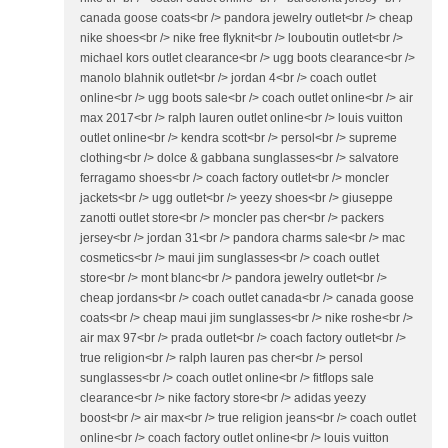
canada goose coats<br /> pandora jewelry outlet<br /> cheap
nike shoes<br /> nike free flyknit<br /> louboutin outlet<br />
michael kors outlet clearance<br /> ugg boots clearance<br />
manolo blahnik outlet<br /> jordan 4<br /> coach outlet
online<br /> ugg boots sale<br /> coach outlet online<br /> air
max 2017<br /> ralph lauren outlet online<br /> louis vuitton
outlet online<br /> kendra scott<br /> persol<br /> supreme
clothing<br /> dolce & gabbana sunglasses<br /> salvatore
ferragamo shoes<br /> coach factory outlet<br /> moncler
jackets<br /> ugg outlet<br /> yeezy shoes<br /> giuseppe
zanotti outlet store<br /> moncler pas cher<br /> packers
jersey<br /> jordan 31<br /> pandora charms sale<br /> mac
cosmetics<br /> maui jim sunglasses<br /> coach outlet
store<br /> mont blanc<br /> pandora jewelry outlet<br />
cheap jordans<br /> coach outlet canada<br /> canada goose
coats<br /> cheap maui jim sunglasses<br /> nike roshe<br />
air max 97<br /> prada outlet<br /> coach factory outlet<br />
true religion<br /> ralph lauren pas cher<br /> persol
sunglasses<br /> coach outlet online<br /> fitflops sale
clearance<br /> nike factory store<br /> adidas yeezy
boost<br /> air max<br /> true religion jeans<br /> coach outlet
online<br /> coach factory outlet online<br /> louis vuitton