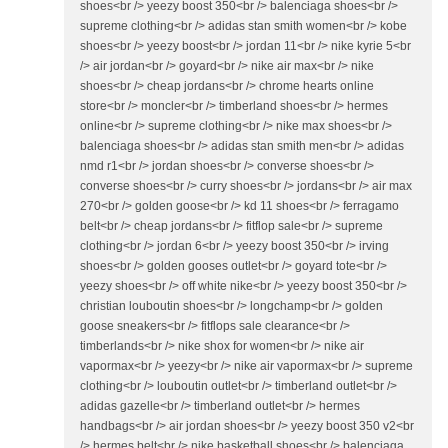
shoes<br /> yeezy boost 350<br /> balenciaga shoes<br />
supreme clothing<br /> adidas stan smith women<br /> kobe
shoes<br /> yeezy boost<br /> jordan 11<br /> nike kyrie 5<br
/> air jordan<br /> goyard<br /> nike air max<br /> nike
shoes<br /> cheap jordans<br /> chrome hearts online
store<br /> moncler<br /> timberland shoes<br /> hermes
online<br /> supreme clothing<br /> nike max shoes<br />
balenciaga shoes<br /> adidas stan smith men<br /> adidas
nmd r1<br /> jordan shoes<br /> converse shoes<br />
converse shoes<br /> curry shoes<br /> jordans<br /> air max
270<br /> golden goose<br /> kd 11 shoes<br /> ferragamo
belt<br /> cheap jordans<br /> fitflop sale<br /> supreme
clothing<br /> jordan 6<br /> yeezy boost 350<br /> irving
shoes<br /> golden gooses outlet<br /> goyard tote<br />
yeezy shoes<br /> off white nike<br /> yeezy boost 350<br />
christian louboutin shoes<br /> longchamp<br /> golden
goose sneakers<br /> fitflops sale clearance<br />
timberlands<br /> nike shox for women<br /> nike air
vapormax<br /> yeezy<br /> nike air vapormax<br /> supreme
clothing<br /> louboutin outlet<br /> timberland outlet<br />
adidas gazelle<br /> timberland outlet<br /> hermes
handbags<br /> air jordan shoes<br /> yeezy boost 350 v2<br
/> hermes belt<br /> nike basketball shoes<br /> balenciaga