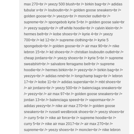
max 270<br /> yeezy 500 blush<br /> birkin bag<br /> adidas
tubular x<br /> louboutin<br /> golden goose sneakers<br />
golden goose<br /> yeezys<br /> moncler outlet<br />
supreme<br /> spongebob kyrie 5<br /> golden goose sale<br
/> yeezy supply<br /> off white hoodie<br /> calvin klein<br />
hermes belt<br /> kobe shoes<br /> kyrie 4<br /> yeezy
700<br /> kd 12<br /> supreme clothing<br /> kyrie 5
spongebob<br /> golden goose<br /> air max 90<br /> nike
lebron 15<br /> kd shoes<br /> christian louboutin outlet<br />
cheap jordans<br /> yeezy shoes<br /> kyrie 5<br /> supreme
sweatshirt<br /> salvatore ferragamo belt<br /> supreme
hoodie<br /> hermes birkin<br /> yeezy<br /> birkin bag<br />
yeezys<br /> adidas nmd<br /> longchamp bags<br /> lebron
17<br /> kobe 11<br /> adidas superstar<br /> mbt shoes<br
/> air jordans<br /> yeezy 500<br /> balenciaga sneakers<br
/> yeezy<br /> air max 97<br /> golden goose sneakers<br />
jordan 13<br /> balenciaga speed<br /> vapormax<br />
adidas yeezy<br /> nike air max 270<br /> golden goose
sneakers<br /> russell westbrook shoes<br /> yeezy shoes<br
/> curry 5<br /> nike air force<br /> supreme hoodie<br />
curry 5<br /> nike air max 2017<br /> air max 270<br />
supreme<br /> yeezy shoes<br /> moncler<br /> nike lebron