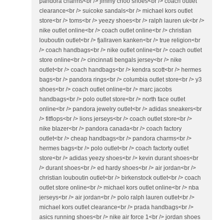
pandora charms<br /> jimmy choo shoes<br /> coach outlet
clearance<br /> suicoke sandals<br /> michael kors outlet
store<br /> toms<br /> yeezy shoes<br /> ralph lauren uk<br />
nike outlet online<br /> coach outlet online<br /> christian
louboutin outlet<br /> fjallraven kanken<br /> true religion<br
/> coach handbags<br /> nike outlet online<br /> coach outlet
store online<br /> cincinnati bengals jersey<br /> nike
outlet<br /> coach handbags<br /> kendra scott<br /> hermes
bags<br /> pandora rings<br /> columbia outlet store<br /> y3
shoes<br /> coach outlet online<br /> marc jacobs
handbags<br /> polo outlet store<br /> north face outlet
online<br /> pandora jewelry outlet<br /> adidas sneakers<br
/> fitflops<br /> lions jerseys<br /> coach outlet store<br />
nike blazer<br /> pandora canada<br /> coach factory
outlet<br /> cheap handbags<br /> pandora charms<br />
hermes bags<br /> polo outlet<br /> coach factorty outlet
store<br /> adidas yeezy shoes<br /> kevin durant shoes<br
/> durant shoes<br /> ed hardy shoes<br /> air jordan<br />
christian louboutin outlet<br /> birkenstock outlet<br /> coach
outlet store online<br /> michael kors outlet online<br /> nba
jerseys<br /> air jordan<br /> polo ralph lauren outlet<br />
michael kors outlet clearance<br /> prada handbags<br />
asics running shoes<br /> nike air force 1<br /> jordan shoes