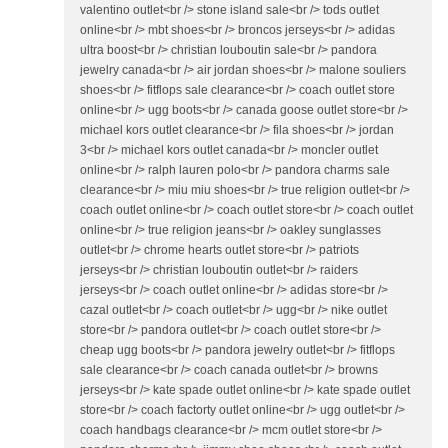
valentino outlet<br /> stone island sale<br /> tods outlet
online<br /> mbt shoes<br /> broncos jerseys<br /> adidas
ultra boost<br /> christian louboutin sale<br /> pandora
jewelry canada<br /> air jordan shoes<br /> malone souliers
shoes<br /> fitflops sale clearance<br /> coach outlet store
online<br /> ugg boots<br /> canada goose outlet store<br />
michael kors outlet clearance<br /> fila shoes<br /> jordan
3<br /> michael kors outlet canada<br /> moncler outlet
online<br /> ralph lauren polo<br /> pandora charms sale
clearance<br /> miu miu shoes<br /> true religion outlet<br />
coach outlet online<br /> coach outlet store<br /> coach outlet
online<br /> true religion jeans<br /> oakley sunglasses
outlet<br /> chrome hearts outlet store<br /> patriots
jerseys<br /> christian louboutin outlet<br /> raiders
jerseys<br /> coach outlet online<br /> adidas store<br />
cazal outlet<br /> coach outlet<br /> ugg<br /> nike outlet
store<br /> pandora outlet<br /> coach outlet store<br />
cheap ugg boots<br /> pandora jewelry outlet<br /> fitflops
sale clearance<br /> coach canada outlet<br /> browns
jerseys<br /> kate spade outlet online<br /> kate spade outlet
store<br /> coach factorty outlet online<br /> ugg outlet<br />
coach handbags clearance<br /> mcm outlet store<br />