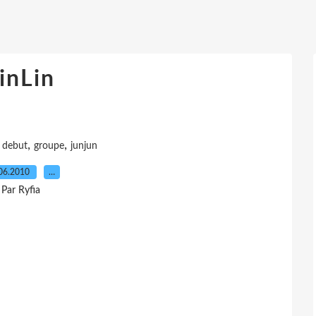
inLin
,
,
,
debut
groupe
junjun
06.2010
…
Par Ryfia