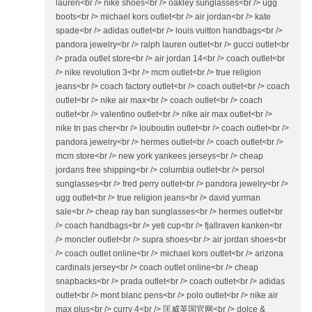
lauren<br /> nike shoes<br /> oakley sunglasses<br /> ugg
boots<br /> michael kors outlet<br /> air jordan<br /> kate
spade<br /> adidas outlet<br /> louis vuitton handbags<br />
pandora jewelry<br /> ralph lauren outlet<br /> gucci outlet<br
/> prada outlet store<br /> air jordan 14<br /> coach outlet<br
/> nike revolution 3<br /> mcm outlet<br /> true religion
jeans<br /> coach factory outlet<br /> coach outlet<br /> coach
outlet<br /> nike air max<br /> coach outlet<br /> coach
outlet<br /> valentino outlet<br /> nike air max outlet<br />
nike tn pas cher<br /> louboutin outlet<br /> coach outlet<br />
pandora jewelry<br /> hermes outlet<br /> coach outlet<br />
mcm store<br /> new york yankees jerseys<br /> cheap
jordans free shipping<br /> columbia outlet<br /> persol
sunglasses<br /> fred perry outlet<br /> pandora jewelry<br />
ugg outlet<br /> true religion jeans<br /> david yurman
sale<br /> cheap ray ban sunglasses<br /> hermes outlet<br
/> coach handbags<br /> yeti cup<br /> fjallraven kanken<br
/> moncler outlet<br /> supra shoes<br /> air jordan shoes<br
/> coach outlet online<br /> michael kors outlet<br /> arizona
cardinals jersey<br /> coach outlet online<br /> cheap
snapbacks<br /> prada outlet<br /> coach outlet<br /> adidas
outlet<br /> mont blanc pens<br /> polo outlet<br /> nike air
max plus<br /> curry 4<br /> 匡威英国官网<br /> dolce &