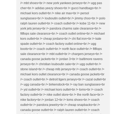
/> mbt shoes<br /> new york yankees jerseys<br /> ugg pas
cher<br /> adidas yeezy shoes<br /> gucci handbags<br />
michael kors outlet<br /> nike air max<br /> persol
sunglasses<br /> louboutin outlet<br /> jimmy choo<br /> polo
ralph lauren outlet<br /> coach outlet<br /> kobe 11<br /> new
york jets jersey<br /> pandora charms sale clearance<br />
fitflops sale clearance<br /> coach outlet online<br /> michael
kors outlet<br /> cheap jordans<br /> chi flat iron<br /> kate
spade outlet<br /> coach factory outlet online<br /> ugg
boots<br /> coach outlet<br /> north face outlet<br /> fitflops
sale clearance<br /> mbt outlet<br /> chargers jerseys<br />
canada goose jackets<br /> jordan 3<br /> baltimore ravens
jerseys<br /> christian louboutin sale<br /> ugg outlet<br />
stone island<br /> cheap mlb jerseys<br /> coach outlet<br />
michael kors outlet clearance<br /> canada goose jackets<br
/> coach outlet<br /> detroit tigers jerseys<br /> cazal outlet<br
/> ugg canada<br /> birkenstock<br /> ray ban sunglasses<br
/> ysl outlet<br /> michael kors outlet<br /> toms<br /> coach
factory outlet<br /> nike outlet store<br /> the north face<br />
nike factory<br /> jordan 12<br /> toms shoes<br /> coach
outlet<br /> pandora jewelry<br /> cheap snapbacks<br />
canada goose outlet<br /> ralph lauren outlet<br /> coach