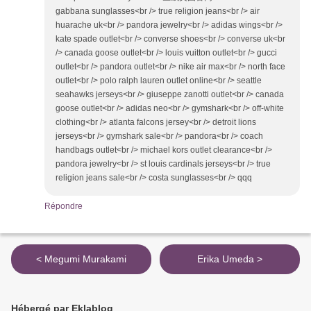
gabbana sunglasses<br /> true religion jeans<br /> air
huarache uk<br /> pandora jewelry<br /> adidas wings<br />
kate spade outlet<br /> converse shoes<br /> converse uk<br
/> canada goose outlet<br /> louis vuitton outlet<br /> gucci
outlet<br /> pandora outlet<br /> nike air max<br /> north face
outlet<br /> polo ralph lauren outlet online<br /> seattle
seahawks jerseys<br /> giuseppe zanotti outlet<br /> canada
goose outlet<br /> adidas neo<br /> gymshark<br /> off-white
clothing<br /> atlanta falcons jersey<br /> detroit lions
jerseys<br /> gymshark sale<br /> pandora<br /> coach
handbags outlet<br /> michael kors outlet clearance<br />
pandora jewelry<br /> st louis cardinals jerseys<br /> true
religion jeans sale<br /> costa sunglasses<br /> qqq
Répondre
< Megumi Murakami
Erika Umeda >
Hébergé par Eklablog