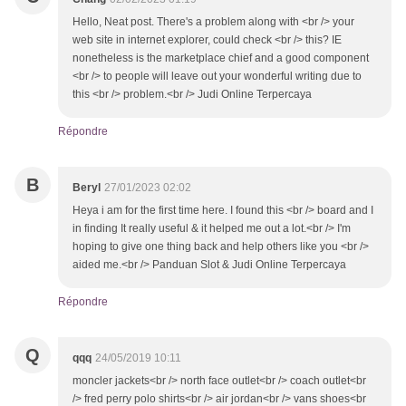
Hello, Neat post. There's a problem along with <br /> your
web site in internet explorer, could check <br /> this? IE
nonetheless is the marketplace chief and a good component
<br /> to people will leave out your wonderful writing due to
this <br /> problem.<br /> Judi Online Terpercaya
Répondre
B
Beryl
27/01/2023 02:02
Heya i am for the first time here. I found this <br /> board and I
in finding It really useful & it helped me out a lot.<br /> I'm
hoping to give one thing back and help others like you <br />
aided me.<br /> Panduan Slot & Judi Online Terpercaya
Répondre
Q
qqq
24/05/2019 10:11
moncler jackets<br /> north face outlet<br /> coach outlet<br
/> fred perry polo shirts<br /> air jordan<br /> vans shoes<br