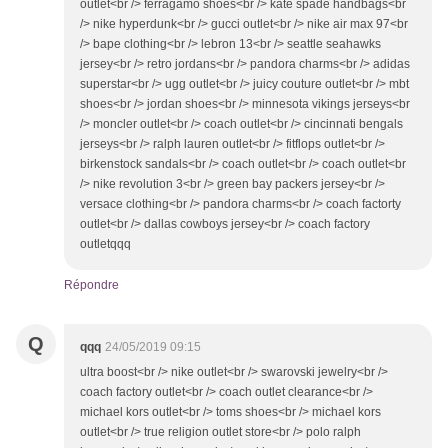
outlet<br /> ferragamo shoes<br /> kate spade handbags<br
/> nike hyperdunk<br /> gucci outlet<br /> nike air max 97<br
/> bape clothing<br /> lebron 13<br /> seattle seahawks
jersey<br /> retro jordans<br /> pandora charms<br /> adidas
superstar<br /> ugg outlet<br /> juicy couture outlet<br /> mbt
shoes<br /> jordan shoes<br /> minnesota vikings jerseys<br
/> moncler outlet<br /> coach outlet<br /> cincinnati bengals
jerseys<br /> ralph lauren outlet<br /> fitflops outlet<br />
birkenstock sandals<br /> coach outlet<br /> coach outlet<br
/> nike revolution 3<br /> green bay packers jersey<br />
versace clothing<br /> pandora charms<br /> coach factorty
outlet<br /> dallas cowboys jersey<br /> coach factory
outletqqq
Répondre
Q
qqq
24/05/2019 09:15
ultra boost<br /> nike outlet<br /> swarovski jewelry<br />
coach factory outlet<br /> coach outlet clearance<br />
michael kors outlet<br /> toms shoes<br /> michael kors
outlet<br /> true religion outlet store<br /> polo ralph