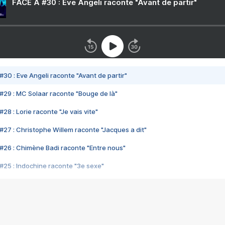
FACE A #30 : Eve Angeli raconte "Avant de partir"
#30 : Eve Angeli raconte "Avant de partir"
#29 : MC Solaar raconte "Bouge de là"
28 : Lorie raconte "Je vais vite"
#27 : Christophe Willem raconte "Jacques a dit"
#26 : Chimène Badi raconte "Entre nous"
#25 : Indochine raconte "3e sexe"
#24 : Zaho raconte "C'est chelou"
#23 : Patrick Bruel raconte "Au café des délices"
#22 : Kyo raconte "Le chemin"