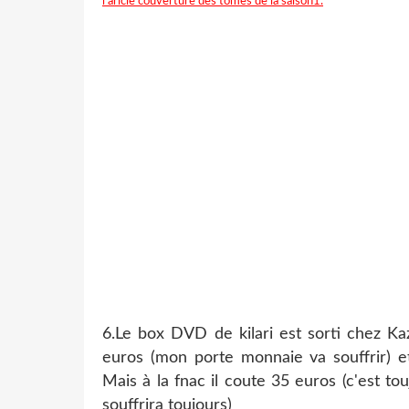
l'aricle couverture des tomes de la saison1.
6.Le box DVD de kilari est sorti chez Ka
euros (mon porte monnaie va souffrir) 
Mais à la fnac il coute 35 euros (c'est 
souffrira toujours)