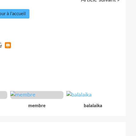
ur à l'accueil
membre
balalaika