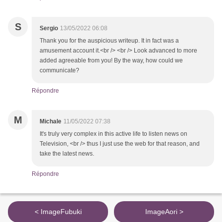
S
Sergio
13/05/2022 06:08
Thank you for the auspicious writeup. It in fact was a
amusement account it.<br /> <br /> Look advanced to more
added agreeable from you! By the way, how could we
communicate?
Répondre
M
Michale
11/05/2022 07:38
It's truly very complex in this active life to listen news on
Television, <br /> thus I just use the web for that reason, and
take the latest news.
Répondre
< ImageFubuki
ImageAori >