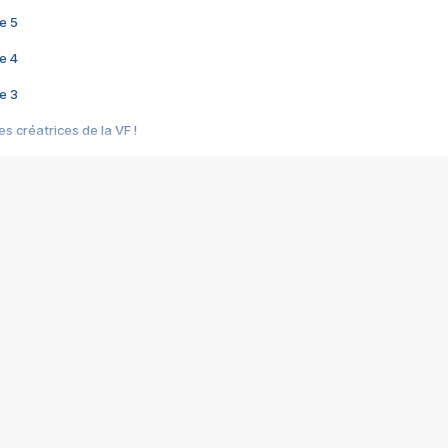
e 5
e 4
e 3
s créatrices de la VF !
e 2
e 1
e Mektoub My Love arrive enfin ! Rencontre avec Shaïn Boumedine et Sal
i : après Toni en famille
elle réalise le bouleversant Dites lui que je l'aime
ais ! Rencontre autour de Vie privée de Rebecca Zlotowski
 de Marguerite, Grave... Rencontre avec Ella Rumpf
 Les Rêveurs, un film intime sur la santé mentale